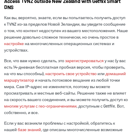
Access
TVNZ outside New Zealand with Getflix Smart
DNS
Как вы, вероятно, знаете, если вы попытаетесь получить доступ
к TVNZ из-за пределов Новой Зеландии, вы увидите сообщение
о том, что контент недоступен из вашего местоположения. Наше
решение довольно сложное технически, но очень простое в
настройке
на многочисленных операционных системах и
устройствах.
Все, что вам нужно сделать, это
зарегистрироваться
у нас (у вас
есть 14-дневная бесплатная пробная версия, чтобы проверить,
на что мы способны),
настроить свое устройство
или
домашний
маршрутизатор
и начать потоковое вещание из любой точки
мира. Сам IP-адрес не изменяется, поэтому вы можете
просматривать и местные веб-сайты. Решение также не влияет
на скорость вашего соединения, и вы можете получить доступ ко
многим услугам с гео-ограничениями
, доступным с Getflix. Вот,
собственно, и все.
Если у вас возникли проблемы с настройкой, обратитесь к
нашей
базе знаний
, где описаны многочисленные возможные