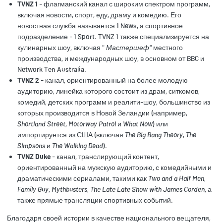
TVNZ 1
- флагманский канал с широким спектром программ,
включая новости, спорт, еду, драму и комедию. Его
новостная служба называется 1 News, а спортивное
подразделение - 1 Sport. TVNZ 1 также специализируется на
кулинарных шоу, включая "
Мастершеф"
местного
производства, и международных шоу, в основном от BBC и
Network Ten Australia.
TVNZ 2
- канал, ориентированный на более молодую
аудиторию, линейка которого состоит из драм, ситкомов,
комедий, детских программ и реалити-шоу, большинство из
которых производится в Новой Зеландии (например,
Shortland Street
,
Motorway Patrol
и
What Now
) или
импортируется из США (включая
The Big Bang Theory
,
The
Simpsons
и
The Walking Dead
).
TVNZ Duke
- канал, транслирующий контент,
ориентированный на мужскую аудиторию, с комедийными и
драматическими сериалами, такими как
Two and a Half Men
,
Family Guy
,
Mythbusters
,
The Late Late Show with James Corden
, а
также прямые трансляции спортивных событий.
Благодаря своей истории в качестве национального вещателя,