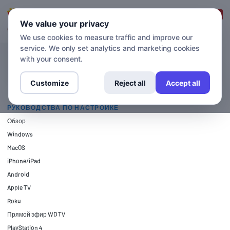
Вход в систему
Зарегистрироваться
We value your privacy
We use cookies to measure traffic and improve our
service. We only set analytics and marketing cookies
with your consent.
РУКОВОДСТВА ПО НАСТРОЙКЕ
Nintendo Wii
Customize
Reject all
Accept all
РУКОВОДСТВА ПО НАСТРОЙКЕ
Обзор
Windows
MacOS
iPhone/iPad
Android
Apple TV
Roku
Прямой эфир WD TV
PlayStation 4