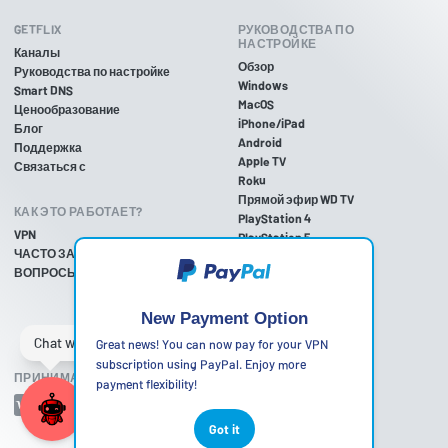
GETFLIX
РУКОВОДСТВА ПО
НАСТРОЙКЕ
Каналы
Обзор
Руководства по настройке
Windows
Smart DNS
MacOS
Ценообразование
iPhone/iPad
Блог
Android
Поддержка
Apple TV
Связаться с
Roku
Прямой эфир WD TV
КАК ЭТО РАБОТАЕТ?
PlayStation 4
VPN
PlayStation 5
ЧАСТО ЗАДАВАЕМЫЕ
PlayStation 3
ВОПРОСЫ
Xbox One
Xbox 360
Nintendo Wii U
New Payment Option
Nintendo Wii
Great news! You can now pay for your VPN
subscription using PayPal. Enjoy more
ПРИНИМАЕМЫЕ СПОСОБЫ ОПЛАТЫ
payment flexibility!
Got it