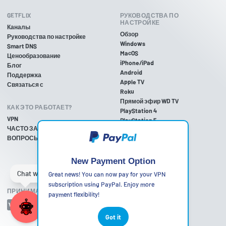
GETFLIX
РУКОВОДСТВА ПО
НАСТРОЙКЕ
Каналы
Обзор
Руководства по настройке
Windows
Smart DNS
MacOS
Ценообразование
iPhone/iPad
Блог
Android
Поддержка
Apple TV
Связаться с
Roku
Прямой эфир WD TV
КАК ЭТО РАБОТАЕТ?
PlayStation 4
VPN
PlayStation 5
ЧАСТО ЗАДАВАЕМЫЕ
PlayStation 3
ВОПРОСЫ
Xbox One
Xbox 360
Nintendo Wii U
New Payment Option
Nintendo Wii
Great news! You can now pay for your VPN
subscription using PayPal. Enjoy more
ПРИНИМАЕМЫЕ СПОСОБЫ ОПЛАТЫ
payment flexibility!
Got it