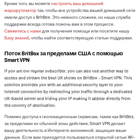
Кроме того, вы можете
настроить ваш домашний
маршрутизатор
так, чтобы все устройства вашей домашней сети
имели доступ к BritBox. Это немного сложнее, но наша служба
поддержки всегда готова помочь вам в этом процессе.
Свяжитесь с нами
для получения помощи или посетите нашу
Базу знаний
, чтобы найти соответствующую статью поддержки.
Поток BritBox за пределами США с помощью
Smart VPN
If you are our regular subscriber, you can also use another way to
access and stream the best UK shows on BritBox – Smart VPN. This
solution provides you with an additional security layer to your
Internet connection by redirecting your traffic through a dedicated
UK-based server and hiding your IP making it appear directly from
the country of destination.
Помимо доступа к геолокационным сервисам, таким как BritBox,
за пределами их обычной зоны действия, Smart VPN делает
вашу деятельность в Интернете анонимной, защищая ваши
данные. Если вам приходится пользоваться открытой сетью Wi-