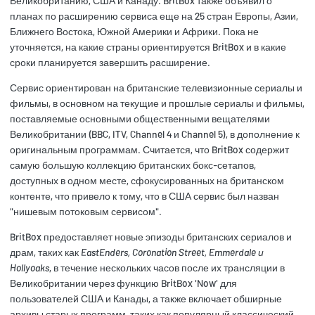
Великобританию, США и Канаду. BritBox также объявил о
планах по расширению сервиса еще на 25 стран Европы, Азии,
Ближнего Востока, Южной Америки и Африки. Пока не
уточняется, на какие страны ориентируется BritBox и в какие
сроки планируется завершить расширение.
Сервис ориентирован на британские телевизионные сериалы и
фильмы, в основном на текущие и прошлые сериалы и фильмы,
поставляемые основными общественными вещателями
Великобритании (BBC, ITV, Channel 4 и Channel 5), в дополнение к
оригинальным программам. Считается, что BritBox содержит
самую большую коллекцию британских бокс-сетапов,
доступных в одном месте, сфокусированных на британском
контенте, что привело к тому, что в США сервис был назван
"нишевым потоковым сервисом".
BritBox предоставляет новые эпизоды британских сериалов и
драм, таких как
EastEnders, Coronation Street, Emmerdale и
Hollyoaks
, в течение нескольких часов после их трансляции в
Великобритании через функцию BritBox 'Now' для
пользователей США и Канады, а также включает обширные
архивы старых программ, таких как популярный классический