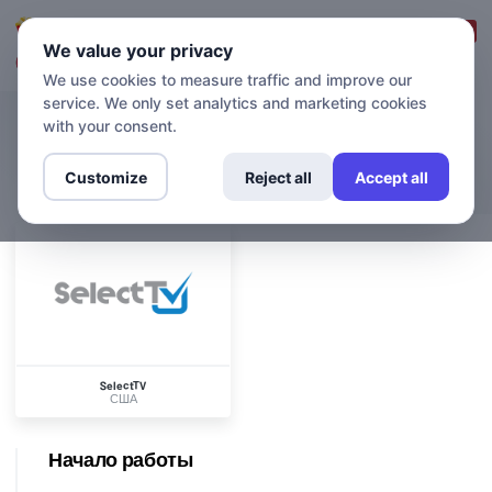
Вход в систему
Зарегистрироваться
We value your privacy
We use cookies to measure traffic and improve our
service. We only set analytics and marketing cookies
with your consent.
КАНАЛЫ
SelectTV
Customize
Reject all
Accept all
SelectTV
США
Начало работы