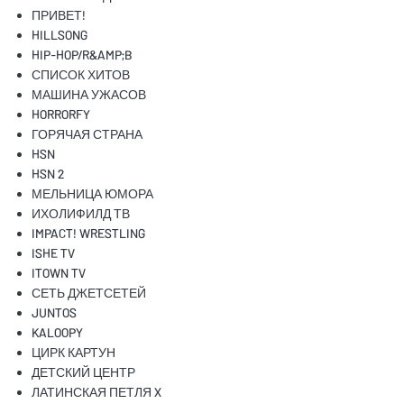
ПРИВЕТ!
HILLSONG
HIP-HOP/R&AMP;B
СПИСОК ХИТОВ
МАШИНА УЖАСОВ
HORRORFY
ГОРЯЧАЯ СТРАНА
HSN
HSN 2
МЕЛЬНИЦА ЮМОРА
ИХОЛИФИЛД ТВ
IMPACT! WRESTLING
ISHE TV
ITOWN TV
СЕТЬ ДЖЕТСЕТЕЙ
JUNTOS
KALOOPY
ЦИРК КАРТУН
ДЕТСКИЙ ЦЕНТР
ЛАТИНСКАЯ ПЕТЛЯ X