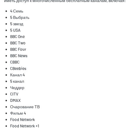
иметь доступ к многочисленным бесплатным каналам, включая:
4 Семь
5 Выбрать
5 звезд
5 USA
BBC One
BBC Two
BBC Four
BBC News
CBBC
CBeebies
Канал 4
5 канал
Чеддер
CITV
DMAX
Очарование ТВ
Фильм 4
Food Network
Food Network +1