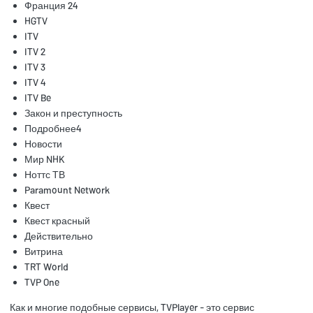
Франция 24
HGTV
ITV
ITV 2
ITV 3
ITV 4
ITV Be
Закон и преступность
Подробнее4
Новости
Мир NHK
Ноттс ТВ
Paramount Network
Квест
Квест красный
Действительно
Витрина
TRT World
TVP One
Как и многие подобные сервисы, TVPlayer - это сервис