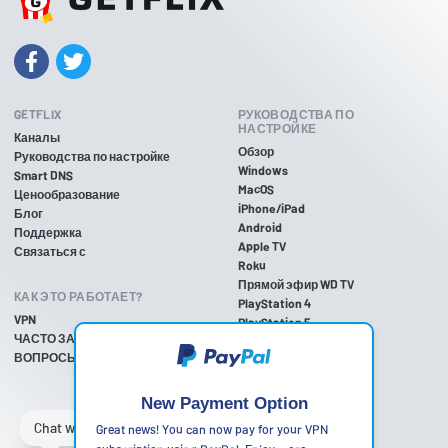
GETFLIX
РУКОВОДСТВА ПО
НАСТРОЙКЕ
Каналы
Обзор
Руководства по настройке
Windows
Smart DNS
MacOS
Ценообразование
iPhone/iPad
Блог
Android
Поддержка
Apple TV
Связаться с
Roku
Прямой эфир WD TV
КАК ЭТО РАБОТАЕТ?
PlayStation 4
VPN
PlayStation 5
ЧАСТО ЗАДАВАЕМЫЕ
PlayStation 3
ВОПРОСЫ
Xbox One
Xbox 360
Nintendo Wii U
New Payment Option
Nintendo Wii
Great news! You can now pay for your VPN