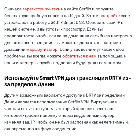
Сначала
зарегистрируйтесь
на сайте Getflix и получите
бесплатную пробную версию на 14 дней. Затем
настройте
свое
устройство на работу с Getflix Smart DNS. Обновите свой IP в
нашей системе, и вы готовы к просмотру. Если вы
предпочитаете, чтобы вся ваша домашняя сеть была настроена
для потокового вещания, вы можете сделать это, настроив
домашний
маршрутизатор
. Если у вас возникнут какие-либо
проблемы, вы всегда можете
обратиться к нам
за помощью, и
наши инженеры службы поддержки будут рады вам помочь.
Используйте Smart VPN для трансляции DRTV из-
за пределов Дании
Другим возможным вариантом доступа к DRTV за пределами
Дании является использование Getflix VPN. Виртуальная
частная сеть - это туннель, который проводит весь ваш
интернет-трафик напрямую через выделенный сервер,
изменяя ваш IP, чтобы он не был распознан как нелегитимный,
одновременно шифруя соединение.