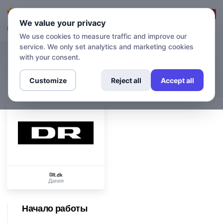
Вход в систему
Зарегистрироваться
We value your privacy
We use cookies to measure traffic and improve our
service. We only set analytics and marketing cookies
with your consent.
КАНАЛЫ
DR.dk
Customize
Reject all
Accept all
DR.dk
Дания
Начало работы