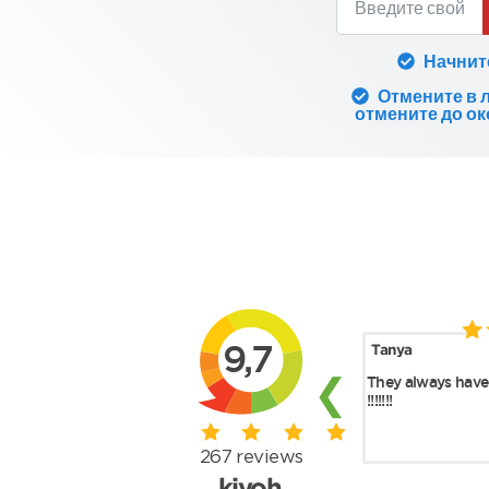
Начнит
Отмените в 
отмените до ок