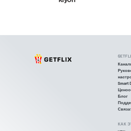
GETFL
Канал
Руков
настр
Smart 
Ценоо
Блог
Подде
Связа
КАК 