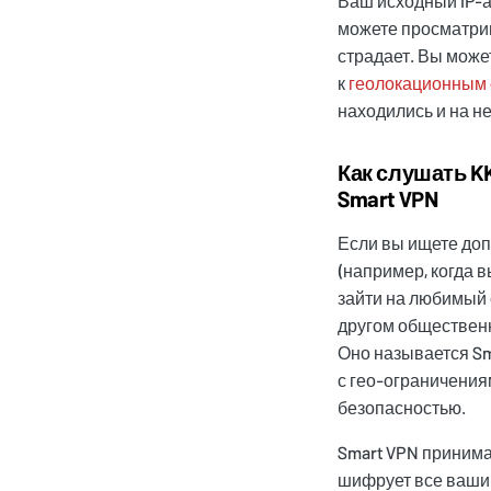
Ваш исходный IP-а
можете просматрив
страдает. Вы может
к
геолокационным 
находились и на н
Как слушать K
Smart VPN
Если вы ищете до
(например, когда 
зайти на любимый 
другом общественно
Оно называется Sm
с гео-ограничения
безопасностью.
Smart VPN принима
шифрует все ваши 