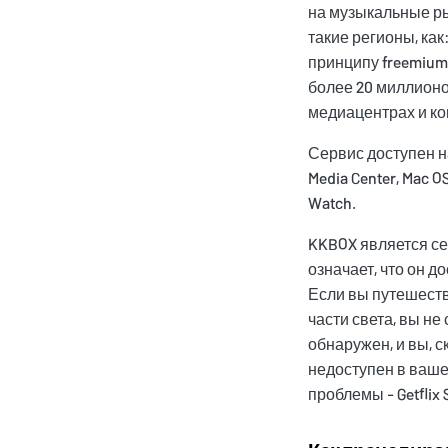
на музыкальные ры
такие регионы, как
принципу freemium
более 20 миллионо
медиацентрах и к
Сервис доступен н
Media Center, Mac OS
Watch.
KKBOX является се
означает, что он д
Если вы путешеств
части света, вы не
обнаружен, и вы, с
недоступен в ваше
проблемы - Getflix 