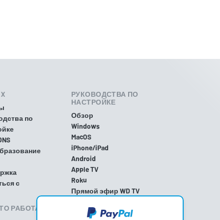
IX
РУКОВОДСТВА ПО
НАСТРОЙКЕ
ы
Обзор
одства по
Windows
ойке
MacOS
DNS
iPhone/iPad
бразование
Android
Apple TV
ржка
Roku
ться с
Прямой эфир WD TV
PlayStation 4
ЭТО РАБОТАЕТ?
PlayStation 5