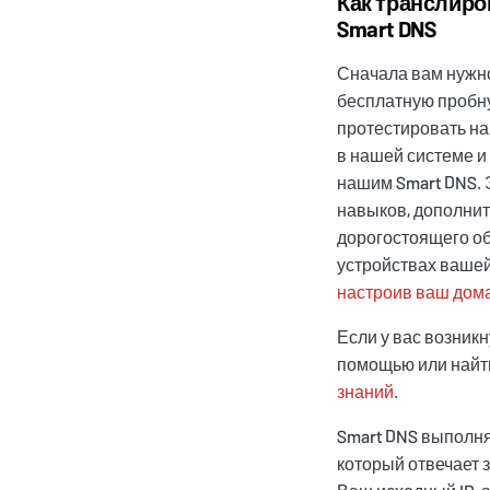
Как транслиро
Smart DNS
Сначала вам нуж
бесплатную пробну
протестировать на
в нашей системе и
нашим Smart DNS. 
навыков, дополнит
дорогостоящего об
устройствах вашей
настроив ваш дом
Если у вас возникн
помощью или найт
знаний
.
Smart DNS выполня
который отвечает 