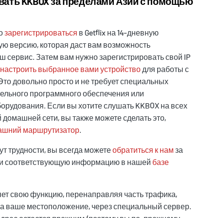
вать KKBOX за пределами Азии с помощью
но
зарегистрироваться
в Getflix на 14-дневную
ю версию, которая даст вам возможность
ш сервис. Затем вам нужно зарегистрировать свой IP
настроить выбранное вами устройство
для работы с
Это довольно просто и не требует специальных
ельного программного обеспечения или
орудования. Если вы хотите слушать KKBOX на всех
 домашней сети, вы также можете сделать это,
ашний маршрутизатор
.
ут трудности, вы всегда можете
обратиться к нам
за
и соответствующую информацию в нашей
базе
ет свою функцию, перенаправляя часть трафика,
за ваше местоположение, через специальный сервер.