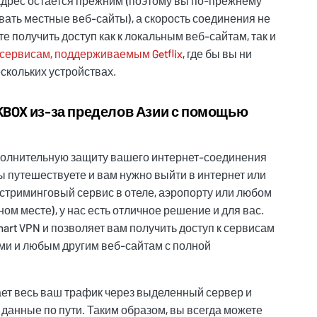
дрес остается прежним (поэтому вы по-прежнему
ать местные веб-сайты), а скорость соединения не
е получить доступ как к локальным веб-сайтам, так и
сервисам, поддерживаемым Getflix
, где бы вы ни
ескольких устройствах.
KBOX из-за пределов Азии с помощью
полнительную защиту вашего интернет-соединения
вы путешествуете и вам нужно выйти в интернет или
стриминговый сервис в отеле, аэропорту или любом
м месте), у нас есть отличное решение и для вас.
art VPN и позволяет вам получить доступ к сервисам
ми и любым другим веб-сайтам с полной
ет весь ваш трафик через выделенный сервер и
данные по пути. Таким образом, вы всегда можете