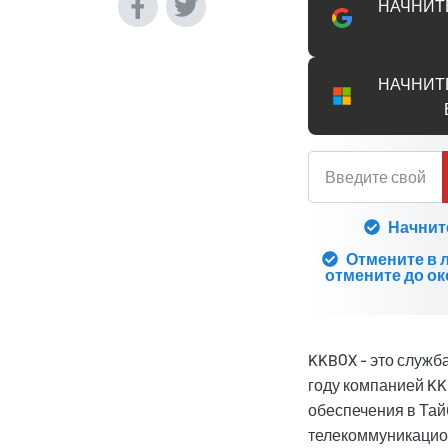
НАЧНИТ
НАЧНИТ
Начнит
Отмените в 
отмените до ок
KKBOX - это служб
году компанией KK
обеспечения в Тай
телекоммуникацио