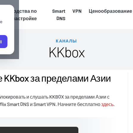
Руководства по
Smart
VPN
Ценообразование
настройке
DNS
We
КАНАЛЫ
l
KKbox
 KKbox за пределами Азии
блокировать и слушать KKBOX за пределами Азии с
lix Smart DNS и Smart VPN. Начните бесплатно
здесь
.