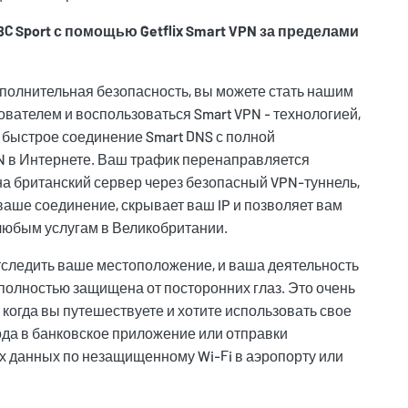
C Sport с помощью Getflix Smart VPN за пределами
полнительная безопасность, вы можете стать нашим
вателем и воспользоваться Smart VPN - технологией,
 быстрое соединение Smart DNS с полной
N в Интернете. Ваш трафик перенаправляется
а британский сервер через безопасный VPN-туннель,
аше соединение, скрывает ваш IP и позволяет вам
 любым услугам в Великобритании.
тследить ваше местоположение, и ваша деятельность
 полностью защищена от посторонних глаз. Это очень
 когда вы путешествуете и хотите использовать свое
ода в банковское приложение или отправки
 данных по незащищенному Wi-Fi в аэропорту или