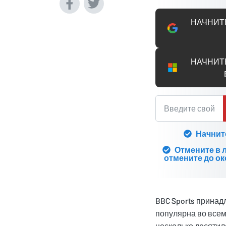
НАЧНИТ
НАЧНИТ
Начнит
Отмените в 
отмените до ок
BBC Sports принадл
популярна во всем
несколько десятил