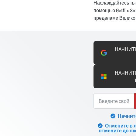
Наслаждайтесь тыс
помощью Getflix Sm
пределами Великоб
НАЧНИТ
НАЧНИТ
Начнит
Отмените в 
отмените до ок