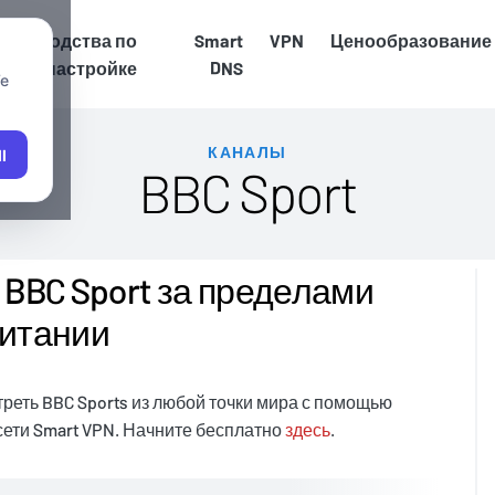
Руководства по
Smart
VPN
Ценообразование
настройке
DNS
We
КАНАЛЫ
l
BBC Sport
BBC Sport за пределами
итании
треть BBC Sports из любой точки мира с помощью
и сети Smart VPN. Начните бесплатно
здесь
.