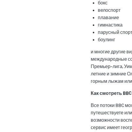
бокс
велоспорт
плавание
гимнастика
парусный спор
боулинг
и многие другие в
международные со
Премьер-лига, Уим
летние и зимние Ол
горным лыжам или 
Как смотреть BBC
Все потоки BBC мо
путешествуете или 
возможности воспо
сервис имеет геогр