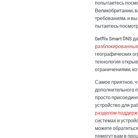
попытаетесь посмо
Великобритании, в
требованиям, и вы 
пытаетесь посмотр
Getflix Smart DNS 
разблокированные
географических ог
технология открыв
ограничениями, ко
Самое приятное, чт
дополнительного п
просто присоединя
устройство для раб
разделом поддерж
системах и устройс
можете обратиться
помогут вам в про