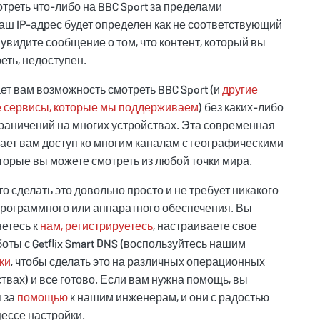
треть что-либо на BBC Sport за пределами
аш IP-адрес будет определен как не соответствующий
увидите сообщение о том, что контент, который вы
еть, недоступен.
дает вам возможность смотреть BBC Sport (и
другие
 сервисы, которые мы поддерживаем
) без каких-либо
раничений на многих устройствах. Эта современная
ает вам доступ ко многим каналам с географическими
торые вы можете смотреть из любой точки мира.
о сделать это довольно просто и не требует никакого
рограммного или аппаратного обеспечения. Вы
етесь к
нам, регистрируетесь
, настраиваете свое
оты с Getflix Smart DNS (воспользуйтесь нашим
ки
, чтобы сделать это на различных операционных
твах) и все готово. Если вам нужна помощь, вы
 за
помощью
к нашим инженерам, и они с радостью
цессе настройки.