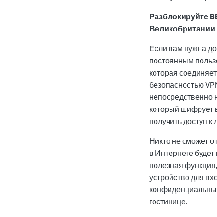
Разблокируйте BB
Великобритании
Если вам нужна до
постоянным пользо
которая соединяет
безопасностью VP
непосредственно н
который шифрует в
получить доступ к
Никто не сможет о
в Интернете будет
полезная функция,
устройство для вх
конфиденциальных
гостинице.