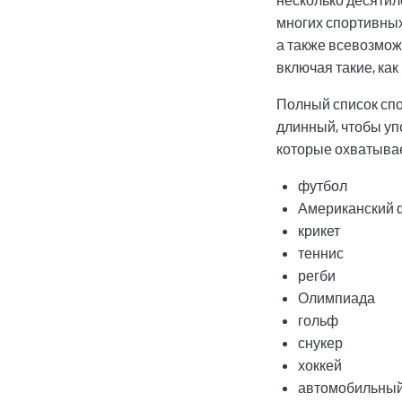
многих спортивных
а также всевозмо
включая такие, как
Полный список спо
длинный, чтобы уп
которые охватывае
футбол
Американский 
крикет
теннис
регби
Олимпиада
гольф
снукер
хоккей
автомобильный