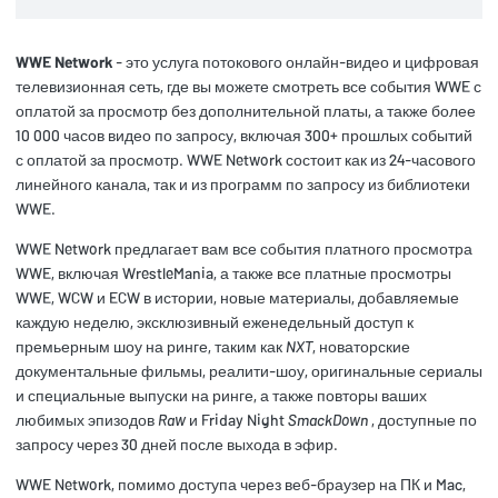
WWE Network
- это услуга потокового онлайн-видео и цифровая
телевизионная сеть, где вы можете смотреть все события WWE с
оплатой за просмотр без дополнительной платы, а также более
10 000 часов видео по запросу, включая 300+ прошлых событий
с оплатой за просмотр. WWE Network состоит как из 24-часового
линейного канала, так и из программ по запросу из библиотеки
WWE.
WWE Network предлагает вам все события платного просмотра
WWE, включая WrestleMania, а также все платные просмотры
WWE, WCW и ECW в истории, новые материалы, добавляемые
каждую неделю, эксклюзивный еженедельный доступ к
премьерным шоу на ринге, таким как
NXT
, новаторские
документальные фильмы, реалити-шоу, оригинальные сериалы
и специальные выпуски на ринге, а также повторы ваших
любимых эпизодов
Raw
и Friday Night
SmackDown
, доступные по
запросу через 30 дней после выхода в эфир.
WWE Network, помимо доступа через веб-браузер на ПК и Mac,