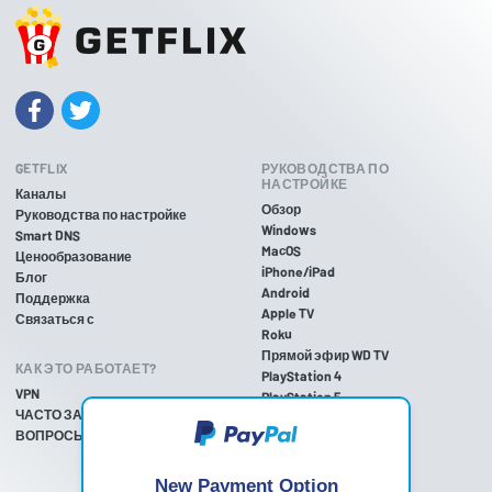
GETFLIX
РУКОВОДСТВА ПО
НАСТРОЙКЕ
Каналы
Обзор
Руководства по настройке
Windows
Smart DNS
MacOS
Ценообразование
iPhone/iPad
Блог
Android
Поддержка
Apple TV
Связаться с
Roku
Прямой эфир WD TV
КАК ЭТО РАБОТАЕТ?
PlayStation 4
VPN
PlayStation 5
ЧАСТО ЗАДАВАЕМЫЕ
PlayStation 3
ВОПРОСЫ
Xbox One
Xbox 360
Nintendo Wii U
New Payment Option